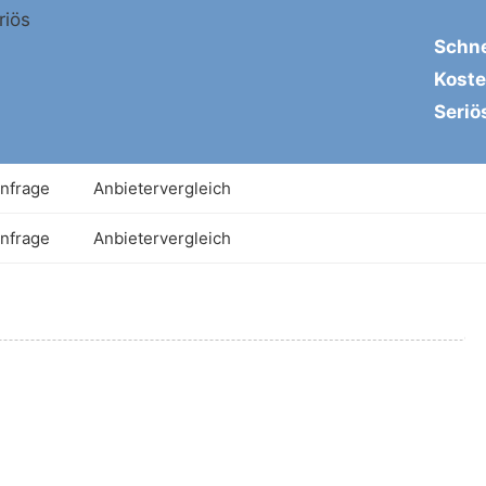
Schne
Koste
Seriö
Anfrage
Anbietervergleich
Anfrage
Anbietervergleich