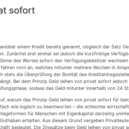
at sofort
enüber einem Kredit bereits genannt, obgleich der Satz Gel
t. Zunächst erst einmal sei jedoch die kurzfristige Verfüg
 Sinne des Wortes sofort den Verfügungsbesitzer wechseln k
fahren vorn an, welches mitunter mehrere Wochen in Anspr
h stets die Überprüfung der Bonität des Kreditantragsstell
gt. Bei dem Prinzip Geld leihen von privat sofort jedoch i
üfungsphase, sodass das Geld mitunter innerhalb von 24 S
uf, warum das Prinzip Geld leihen von privat sofort für bei
nfach wie logisch zu beantworten – die schlechte wirtschaft
lageformen für Menschen mit Eigenkapital derzeitig uninter
 Guthaben erhalten. Aus diesem Grund vergeben Privatleute
schäft bedeutet. Die Zinssätze beim Geld leihen von privat 