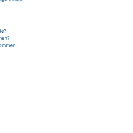
ie?
ihen?
ekommen